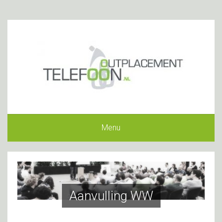
Menu
Aanvulling WW