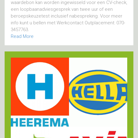
waardebon kan worden ingewisseld voor een CV-check,
een loopbaanadviesgesprek van twee uur of een
beroepskeuzetest inclusief nabespreking. Voor meer
info kunt u bellen met Werkcontact Outplacement: 070-
3457763.
Read More