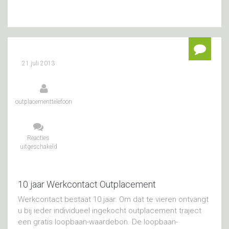
21 juli 2013
outplacementtelefoon
Reacties
uitgeschakeld
voor
10
jaar
Werkcontact
Outplacement
10 jaar Werkcontact Outplacement
Werkcontact bestaat 10 jaar. Om dat te vieren ontvangt
u bij ieder individueel ingekocht outplacement traject
een gratis loopbaan-waardebon. De loopbaan-