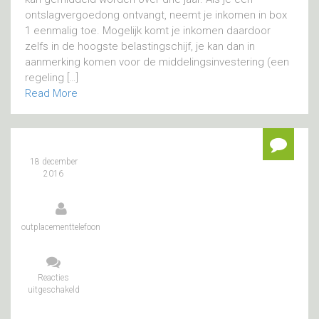
ontslagvergoedong ontvangt, neemt je inkomen in box
1 eenmalig toe. Mogelijk komt je inkomen daardoor
zelfs in de hoogste belastingschijf, je kan dan in
aanmerking komen voor de middelingsinvestering (een
regeling […]
Read More
18 december
2016
outplacementtelefoon
Reacties
uitgeschakeld
voor
Wat
levert