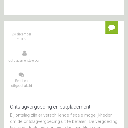
24 december
2016
outplacementtelefoon
Reacties
uitgeschakeld
voor
Ontslagvergoeding
en
outplacement
Ontslagvergoeding en outplacement
Bij ontslag zijn er verschillende fiscale mogelijkheden
om de ontslagvergoeding uit te betalen. De vergoeding
kan gemiddeld worden over drie jaar. Als je een