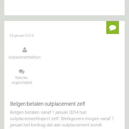
26 januari 2014
outplacementtelefoon
Reacties
uitgeschakeld
voor
Belgen
betalen
outplacement
zelf
Belgen betalen outplacement zelf
Belgen betalen vanaf 1 januari 2014 hun
outplacementtraject zelf. Werkgevers mogen vanaf 1
januari het bedrag dat aan outplacement wordt