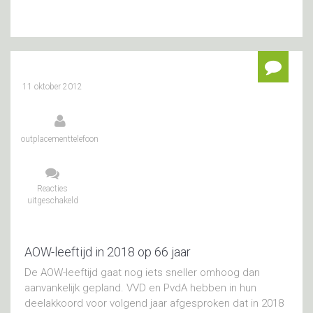
11 oktober 2012
outplacementtelefoon
Reacties
uitgeschakeld
voor
AOW-
leeftijd
in
2018
AOW-leeftijd in 2018 op 66 jaar
op
De AOW-leeftijd gaat nog iets sneller omhoog dan
66
jaar
aanvankelijk gepland. VVD en PvdA hebben in hun
deelakkoord voor volgend jaar afgesproken dat in 2018