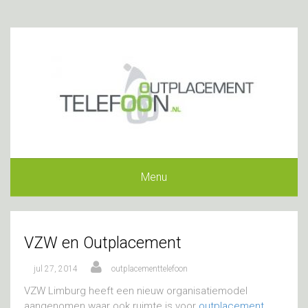
Menu
VZW en Outplacement
jul 27, 2014
outplacementtelefoon
VZW Limburg heeft een nieuw organisatiemodel
aangenomen waar ook ruimte is voor
outplacement
.